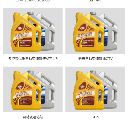
CF-4 15W-40 20W-50
ATF 4-8
多型号优质自动变速箱液ATF 4-5
无级自动变速箱油CTV
自动变速箱油
GL-5